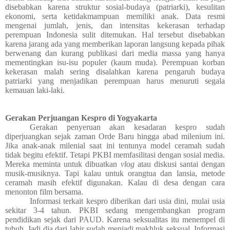
disebabkan karena struktur sosial-budaya (patriarki), kesulitan
ekonomi, serta ketidakmampuan memiliki anak. Data resmi
mengenai jumlah, jenis, dan intensitas kekerasan terhadap
perempuan Indonesia sulit ditemukan. Hal tersebut disebabkan
karena jarang ada yang memberikan laporan langsung kepada pihak
berwenang dan kurang publikasi dari media massa yang hanya
mementingkan isu-isu populer (kaum muda). Perempuan korban
kekerasan malah sering disalahkan karena pengaruh budaya
patriarki yang menjadikan perempuan harus menuruti segala
kemauan laki-laki.
Gerakan Perjuangan Kespro di Yogyakarta
Gerakan penyeruan akan kesadaran kespro sudah
diperjuangkan sejak zaman Orde Baru hingga abad milenium ini.
Jika anak-anak milenial saat ini tentunya model ceramah sudah
tidak begitu efektif. Tetapi PKBI memfasilitasi dengan sosial media.
Mereka meminta untuk dibuatkan
vlog
atau diskusi santai dengan
musik-musiknya. Tapi kalau untuk orangtua dan lansia, metode
ceramah masih efektif digunakan. Kalau di desa dengan cara
menonton film bersama.
Informasi terkait kespro diberikan dari usia dini, mulai usia
sekitar 3-4 tahun. PKBI sedang mengembangkan program
pendidikan sejak dari PAUD. Karena seksualitas itu menempel di
tubuh. Jadi dia dari lahir sudah menjadi makhluk seksual. Informasi