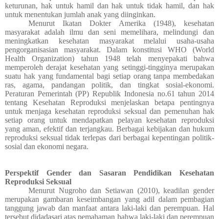
keturunan, hak untuk hamil dan hak untuk tidak hamil, dan hak
untuk menentukan jumlah anak yang diinginkan.
Menurut Ikatan Dokter Amerika (1948), kesehatan
masyarakat adalah ilmu dan seni memelihara, melindungi dan
meningkatkan kesehatan masyarakat melalui usaha-usaha
pengorganisasian masyarakat. Dalam konstitusi WHO (World
Health Organization) tahun 1948 telah menyepakati bahwa
memperoleh derajat kesehatan yang setinggi-tingginya merupakan
suatu hak yang fundamental bagi setiap orang tanpa membedakan
ras, agama, pandangan politik, dan tingkat sosial-ekonomi.
Peraturan Pemerintah (PP) Republik Indonesia no.61 tahun 2014
tentang Kesehatan Reproduksi menjelaskan betapa pentingnya
untuk menjaga kesehatan reproduksi seksual dan pemenuhan hak
setiap orang untuk mendapatkan pelayan kesehatan reproduksi
yang aman, efektif dan terjangkau. Berbagai kebijakan dan hukum
reproduksi seksual tidak terlepas dari berbagai kepentingan politik-
sosial dan ekonomi negara.
Perspektif Gender dan Sasaran Pendidikan Kesehatan
Reproduksi Seksual
Menurut Nugroho dan Setiawan (2010), keadilan gender
merupakan gambaran keseimbangan yang adil dalam pembagian
tanggung jawab dan manfaat antara laki-laki dan perempuan. Hal
tersebut didadasari atas pemahaman bahwa laki-laki dan perempuan