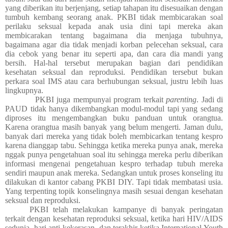
yang diberikan itu berjenjang, setiap tahapan itu disesuaikan dengan
tumbuh kembang seorang anak. PKBI tidak membicarakan soal
perilaku seksual kepada anak usia dini tapi mereka akan
membicarakan tentang bagaimana dia menjaga tubuhnya,
bagaimana agar dia tidak menjadi korban pelecehan seksual, cara
dia cebok yang benar itu seperti apa, dan cara dia mandi yang
bersih. Hal-hal tersebut merupakan bagian dari pendidikan
kesehatan seksual dan reproduksi. Pendidikan tersebut bukan
perkara soal IMS atau cara berhubungan seksual, justru lebih luas
lingkupnya.
PKBI juga mempunyai program terkait
parenting
. Jadi di
PAUD tidak hanya dikembangkan modul-modul tapi yang sedang
diproses itu mengembangkan buku panduan untuk orangtua.
Karena orangtua masih banyak yang belum mengerti. Jaman dulu,
banyak dari mereka yang tidak boleh membicarkan tentang kespro
karena dianggap tabu. Sehingga ketika mereka punya anak, mereka
nggak punya pengetahuan soal itu sehingga mereka perlu diberikan
informasi mengenai pengetahuan kespro terhadap tubuh mereka
sendiri maupun anak mereka. Sedangkan untuk proses konseling itu
dilakukan di kantor cabang PKBI DIY. Tapi tidak membatasi usia.
Yang terpenting topik konselingnya masih sesuai dengan kesehatan
seksual dan reproduksi.
PKBI telah melakukan kampanye di banyak peringatan
terkait dengan kesehatan reproduksi seksual, ketika hari HIV/AIDS
sedunia, hari anti kekerasan, dan terakhir ketika International Youth