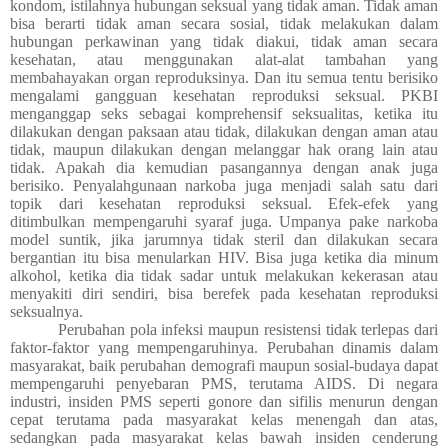
kondom, istilahnya hubungan seksual yang tidak aman. Tidak aman
bisa berarti tidak aman secara sosial, tidak melakukan dalam
hubungan perkawinan yang tidak diakui, tidak aman secara
kesehatan, atau menggunakan alat-alat tambahan yang
membahayakan organ reproduksinya. Dan itu semua tentu berisiko
mengalami gangguan kesehatan reproduksi seksual. PKBI
menganggap seks sebagai komprehensif seksualitas, ketika itu
dilakukan dengan paksaan atau tidak, dilakukan dengan aman atau
tidak, maupun dilakukan dengan melanggar hak orang lain atau
tidak. Apakah dia kemudian pasangannya dengan anak juga
berisiko. Penyalahgunaan narkoba juga menjadi salah satu dari
topik dari kesehatan reproduksi seksual. Efek-efek yang
ditimbulkan mempengaruhi syaraf juga. Umpanya pake narkoba
model suntik, jika jarumnya tidak steril dan dilakukan secara
bergantian itu bisa menularkan HIV. Bisa juga ketika dia minum
alkohol, ketika dia tidak sadar untuk melakukan kekerasan atau
menyakiti diri sendiri, bisa berefek pada kesehatan reproduksi
seksualnya.
Perubahan pola infeksi maupun resistensi tidak terlepas dari
faktor-faktor yang mempengaruhinya. Perubahan dinamis dalam
masyarakat, baik perubahan demografi maupun sosial-budaya dapat
mempengaruhi penyebaran PMS, terutama AIDS. Di negara
industri, insiden PMS seperti gonore dan sifilis menurun dengan
cepat terutama pada masyarakat kelas menengah dan atas,
sedangkan pada masyarakat kelas bawah insiden cenderung