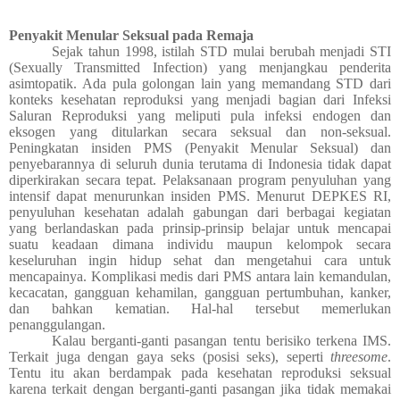
Penyakit Menular Seksual pada Remaja
Sejak tahun 1998, istilah STD mulai berubah menjadi STI
(Sexually Transmitted Infection) yang menjangkau penderita
asimtopatik. Ada pula golongan lain yang memandang STD dari
konteks kesehatan reproduksi yang menjadi bagian dari Infeksi
Saluran Reproduksi yang meliputi pula infeksi endogen dan
eksogen yang ditularkan secara seksual dan non-seksual.
Peningkatan insiden PMS (Penyakit Menular Seksual) dan
penyebarannya di seluruh dunia terutama di Indonesia tidak dapat
diperkirakan secara tepat. Pelaksanaan program penyuluhan yang
intensif dapat menurunkan insiden PMS. Menurut DEPKES RI,
penyuluhan kesehatan adalah gabungan dari berbagai kegiatan
yang berlandaskan pada prinsip-prinsip belajar untuk mencapai
suatu keadaan dimana individu maupun kelompok secara
keseluruhan ingin hidup sehat dan mengetahui cara untuk
mencapainya. Komplikasi medis dari PMS antara lain kemandulan,
kecacatan, gangguan kehamilan, gangguan pertumbuhan, kanker,
dan bahkan kematian. Hal-hal tersebut memerlukan
penanggulangan.
Kalau berganti-ganti pasangan tentu berisiko terkena IMS.
Terkait juga dengan gaya seks (posisi seks), seperti
threesome
.
Tentu itu akan berdampak pada kesehatan reproduksi seksual
karena terkait dengan berganti-ganti pasangan jika tidak memakai