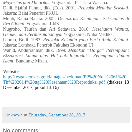
Mayoritas dan Minoritas
. Yogyakarta: PT Tiara Wacana.
Daili, Sjaiful Fahmi, dkk (Eds). 2001.
Penyakit Menular Seksual
.
Jakarta: Balai Penerbit FKUI.
Munti, Ratna Batara. 2005.
Demokrasi Keintiman: Seksualitas di
Era Global
. Yogyakarta: LkiS.
Nugroho, Taufan dan Ari Setiawan. 2010.
Kesehatan Wanita,
Gender, dan Permasalahannya
. Yogyakarta: Nuha Medika.
Utomo, Budi. 1983.
Penyakit Kelamin
yang Perlu Anda Ketahui
.
Jakarta: Lembaga Penerbit Fakultas Ekonomi UI.
Wahid, Abdurrahman dkk. 1999.
Menakar “Harga” Perempuan:
Eksplorasi Lanjut atas Hak-hak Reproduksi Perempuan dalam
Islam
. Bandung: Mizan.
Website
http://kesga.kemkes.go.id/images/pedoman/PP%20No.%2061%20
Th%202014%20ttg%20Kesehatan%20Reproduksi.pdf
(diakses 13
Desember 2017, pukul 13:16)
Unknown
at
Thursday, December 28, 2017
No comments: