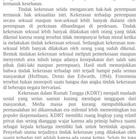
termasuk kesehatan.
Tindak kekerasan selalu mengancam hak-hak perempuan
termasuk hak seksualitas istri. Kekerasan terhadap perempuan
secara seksual maupun non-seksual lebih banyak dialami oleh
perempuan di perkotaan dibandingan di perdesaan. Tindak
kekerasan seksual lebih banyak dilakukan oleh orang yang tidak
dikenal karena orang tersebut tidak mempunyai beban moral ketika
ia melakukan tindak kekerasan seksual. Sedangkan kekerasan non-
seksual lebih banyak dilakukan oleh orang yang sudah dikenal.
Bentuk tindakan kekerasan seksual meliputi pemerkosaan maupun
menyentuh area tubuh tanpa adanya kesepakatan dari salah satu
pihak (laki-laki maupun perempuan). Hasil studi menunjukkan
bahwa tindak kekerasan terhadap istri terjadi hampir pada semua
masyarakat (Hoffman, Demo dan Edwards, 1994). Fenomena
tersebut bukan monopoli suatu bangsa dan angka tindak kekerasan
di beberapa negara bervariasi.
Kekerasan dalam Rumah Tangga (KDRT) menjadi maslaah
sosial yang serius namun kurang mendapat tanggapan dari
masyarakat. Media massa pun kurang mempublikasikan
permasalahan ini dikarenakan era milenial lebih mementingkan isu
populer (kepemudaan). KDRT memiliki ruang lingkup yang relatif
privat dan sering dianggap wajar karena ada prinsip bahwa suami
sebagai kepala keluarga memiliki hak untuk bertindak apapun.
Penyebab utama terjadinya tindak kekerasan yang dilakukan oleh
suami terhadap istri adalah karena ada orang ketiga. Selain itu juga