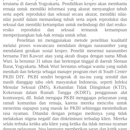
terutama di daerah Yogyakarta. Pendidikan kespro akan membantu
remaja untuk memiliki informasi yang akurat menyangkut tubuh
serta aspek reproduksi dan seksual secara akurat, memiliki nilai-
nilai positif dalam memandang tubuh serta aspek reproduksi dan
seksual dan memiliki ketrampilan untuk melindungi diri dari resiko-
resiko reproduksi dan seksual termasuk kemampuan
memperjuangkan hak-hak remaja untuk sehat.
Penelitian ini menggunakan metode penelitian kualitatif
melalui proses wawancara mendalam dengan narasumber yang
mendalami gerakan sosial kespro. Peneliti menemui narasumber
bernama Fitri Kawuri atau yang akrab disapa dengan nama Mbak
Wuri. Ia berumur 31 tahun dan bertempat tinggal di daerah Sleman
Barat, Yogyakarta. Mbak Wuri berstatus sebagai wanita yang sudah
menikah dan bekerja sebagai manajer program riset di
Youth Center
PKBI DIY. PKBI sendiri bergerak di isu-isu yang sensitif dan
masih dianggap tabu oleh masyarakat Indonesia, seperti Infeksi
Menular Seksual (IMS), Kehamilan Tidak Diinginkan (KTD),
Kekerasan dalam Rumah Tangga (KDRT), penggunaan alat
kontrasepsi, dll. Itulah mengapa PKBI menggagas pelayanan yang
ramah komunitas dan remaja, karena mereka mencoba untuk
menerima siapapun yang masuk ke PKBI sehinngga menimbulkan
rasa nyaman. Ditandai dengan petugas medisnya yang tidak
melakukan stigma negatif dan diskriminasi terhadap klien. Mereka
selalu terbuka ketika ada klien yang ketika dia tidak merasa nyaman
dengan pelayanan, bisa langsung memberikan saran dan kritik yang