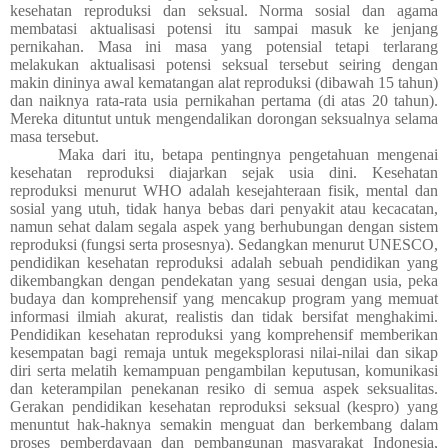
kesehatan reproduksi dan seksual.
Norma sosial dan agama
membatasi aktualisasi potensi itu sampai masuk ke jenjang
pernikahan. Masa ini masa yang potensial tetapi terlarang
melakukan aktualisasi potensi seksual tersebut seiring dengan
makin dininya awal kematangan alat reproduksi (dibawah 15 tahun)
dan naiknya rata-rata usia pernikahan pertama (di atas 20 tahun).
Mereka dituntut untuk mengendalikan dorongan seksualnya selama
masa tersebut.
Maka dari itu, betapa pentingnya pengetahuan mengenai
kesehatan reproduksi diajarkan sejak usia dini. Kesehatan
reproduksi menurut WHO adalah kesejahteraan fisik, mental dan
sosial yang utuh, tidak hanya bebas dari penyakit atau kecacatan,
namun sehat dalam segala aspek yang berhubungan dengan sistem
reproduksi (fungsi serta prosesnya). Sedangkan menurut UNESCO,
pendidikan kesehatan reproduksi adalah sebuah pendidikan yang
dikembangkan dengan pendekatan yang sesuai dengan usia, peka
budaya dan komprehensif yang mencakup program yang memuat
informasi ilmiah akurat, realistis dan tidak bersifat menghakimi.
Pendidikan kesehatan reproduksi yang komprehensif memberikan
kesempatan bagi remaja untuk megeksplorasi nilai-nilai dan sikap
diri serta melatih kemampuan pengambilan keputusan, komunikasi
dan keterampilan penekanan resiko di semua aspek seksualitas.
Gerakan pendidikan kesehatan reproduksi seksual (kespro) yang
menuntut hak-haknya semakin menguat dan berkembang dalam
proses pemberdayaan dan pembangunan masyarakat Indonesia,