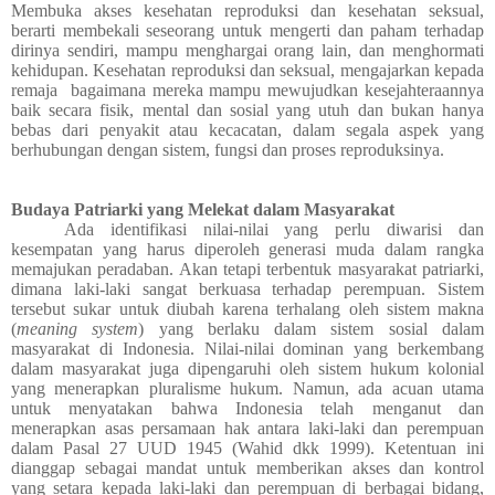
Membuka akses kesehatan reproduksi dan kesehatan seksual,
berarti membekali seseorang untuk mengerti dan paham terhadap
dirinya sendiri, mampu menghargai orang lain, dan menghormati
kehidupan. Kesehatan reproduksi dan seksual, mengajarkan kepada
remaja bagaimana mereka mampu mewujudkan kesejahteraannya
baik secara fisik, mental dan sosial yang utuh dan bukan hanya
bebas dari penyakit atau kecacatan, dalam segala aspek yang
berhubungan dengan sistem, fungsi dan proses reproduksinya.
Budaya Patriarki yang Melekat dalam Masyarakat
Ada identifikasi nilai-nilai yang perlu diwarisi dan
kesempatan yang harus diperoleh generasi muda dalam rangka
memajukan peradaban. Akan tetapi terbentuk masyarakat patriarki,
dimana laki-laki sangat berkuasa terhadap perempuan. Sistem
tersebut sukar untuk diubah karena terhalang oleh sistem makna
(
meaning system
) yang berlaku dalam sistem sosial dalam
masyarakat di Indonesia. Nilai-nilai dominan yang berkembang
dalam masyarakat juga dipengaruhi oleh sistem hukum kolonial
yang menerapkan pluralisme hukum. Namun, ada acuan utama
untuk menyatakan bahwa Indonesia telah menganut dan
menerapkan asas persamaan hak antara laki-laki dan perempuan
dalam Pasal 27 UUD 1945 (Wahid dkk 1999). Ketentuan ini
dianggap sebagai mandat untuk memberikan akses dan kontrol
yang setara kepada laki-laki dan perempuan di berbagai bidang,