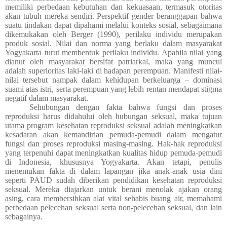
memiliki perbedaan kebutuhan dan kekuasaan, termasuk otoritas
akan tubuh mereka sendiri. Perspektif gender beranggapan bahwa
suatu tindakan dapat dipahami melalui konteks sosial, sebagaimana
dikemukakan oleh Berger (1990), perilaku individu merupakan
produk sosial. Nilai dan norma yang berlaku dalam masyarakat
Yogyakarta turut membentuk perilaku individu. Apabila nilai yang
dianut oleh masyarakat bersifat patriarkal, maka yang muncul
adalah superioritas laki-laki di hadapan perempuan. Manifesti nilai-
nilai tersebut nampak dalam kehidupan berkeluarga – dominasi
suami atas istri, serta perempuan yang lebih rentan mendapat stigma
negatif dalam masyarakat.
Sehubungan dengan fakta bahwa fungsi dan proses
reproduksi harus didahului oleh hubungan seksual, maka tujuan
utama program kesehatan reproduksi seksual adalah meningkatkan
kesadaran akan kemandirian pemuda-pemudi dalam mengatur
fungsi dan proses reproduksi masing-masing. Hak-hak reproduksi
yang terpenuhi dapat meningkatkan kualitas hidup pemuda-pemudi
di Indonesia, khususnya Yogyakarta. Akan tetapi, penulis
menemukan fakta di dalam lapangan jika anak-anak usia dini
seperti PAUD sudah diberikan pendidikan kesehatan reproduksi
seksual. Mereka diajarkan untuk berani menolak ajakan orang
asing, cara membersihkan alat vital sehabis buang air, memahami
perbedaan pelecehan seksual serta non-pelecehan seksual, dan lain
sebagainya.